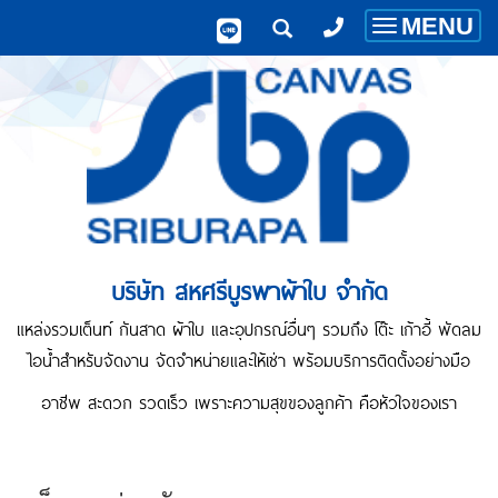
MENU
Toggle
navigatio
บริษัท สหศรีบูรพาผ้าใบ จำกัด
แหล่งรวมเต็นท์ กันสาด ผ้าใบ และอุปกรณ์อื่นๆ รวมถึง โต๊ะ เก้าอี้ พัดลม
ไอน้ำสำหรับจัดงาน จัดจำหน่ายและให้เช่า พร้อมบริการติดตั้งอย่างมือ
อาชีพ สะดวก รวดเร็ว เพราะความสุขของลูกค้า คือหัวใจของเรา