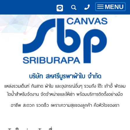
MENU
Toggle
navigatio
บริษัท สหศรีบูรพาผ้าใบ จำกัด
แหล่งรวมเต็นท์ กันสาด ผ้าใบ และอุปกรณ์อื่นๆ รวมถึง โต๊ะ เก้าอี้ พัดลม
ไอน้ำสำหรับจัดงาน จัดจำหน่ายและให้เช่า พร้อมบริการติดตั้งอย่างมือ
อาชีพ สะดวก รวดเร็ว เพราะความสุขของลูกค้า คือหัวใจของเรา