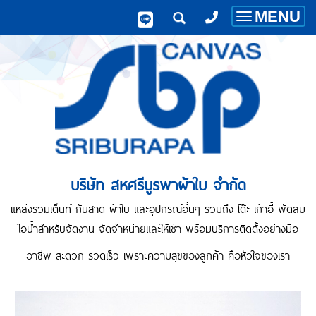
MENU
Toggle
navigatio
บริษัท สหศรีบูรพาผ้าใบ จำกัด
แหล่งรวมเต็นท์ กันสาด ผ้าใบ และอุปกรณ์อื่นๆ รวมถึง โต๊ะ เก้าอี้ พัดลม
ไอน้ำสำหรับจัดงาน จัดจำหน่ายและให้เช่า พร้อมบริการติดตั้งอย่างมือ
อาชีพ สะดวก รวดเร็ว เพราะความสุขของลูกค้า คือหัวใจของเรา